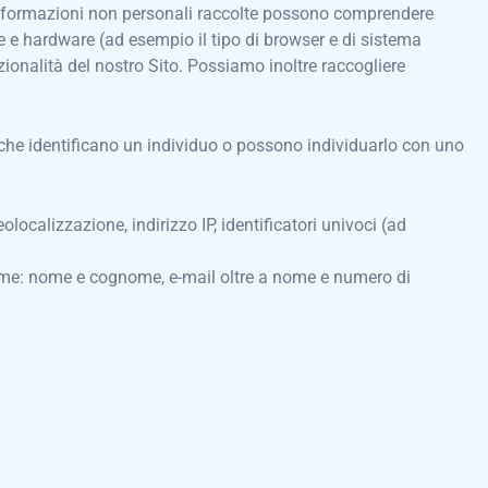
e informazioni non personali raccolte possono comprendere
e e hardware (ad esempio il tipo di browser e di sistema
unzionalità del nostro Sito. Possiamo inoltre raccogliere
 che identificano un individuo o possono individuarlo con uno
ocalizzazione, indirizzo IP, identificatori univoci (ad
i come: nome e cognome, e-mail oltre a nome e numero di