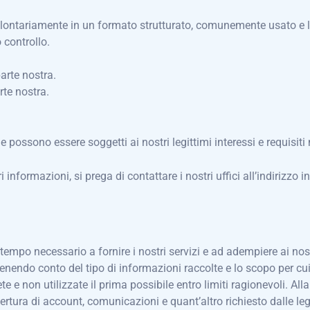
olontariamente in un formato strutturato, comunemente usato e l
 controllo.
parte nostra.
rte nostra.
 e possono essere soggetti ai nostri legittimi interessi e requisiti
i informazioni, si prega di contattare i nostri uffici all’indirizzo 
empo necessario a fornire i nostri servizi e ad adempiere ai nostri
nendo conto del tipo di informazioni raccolte e lo scopo per cui 
e e non utilizzate il prima possibile entro limiti ragionevoli. Al
’apertura di account, comunicazioni e quant’altro richiesto dalle le