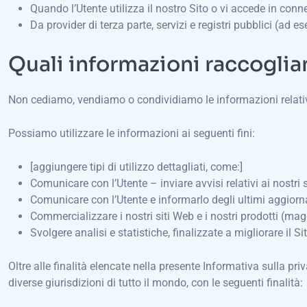
Quando l’Utente utilizza il nostro Sito o vi accede in connes
Da provider di terza parte, servizi e registri pubblici (ad ese
Quali informazioni raccogli
Non cediamo, vendiamo o condividiamo le informazioni relative 
Possiamo utilizzare le informazioni ai seguenti fini:
[aggiungere tipi di utilizzo dettagliati, come:]
Comunicare con l’Utente – inviare avvisi relativi ai nostri 
Comunicare con l’Utente e informarlo degli ultimi aggiorna
Commercializzare i nostri siti Web e i nostri prodotti (ma
Svolgere analisi e statistiche, finalizzate a migliorare il Si
Oltre alle finalità elencate nella presente Informativa sulla pr
diverse giurisdizioni di tutto il mondo, con le seguenti finalità: