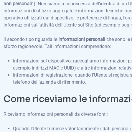
non personali
”). Non siamo a conoscenza dell’identità di un 
informazioni di utilizzo aggregate e informazioni tecniche tra
operativo utilizzati dal dispositivo, le preferenze di lingua, l’
informazioni sull’attività dell’Utente sul Sito (ad esempio pagin
Il secondo tipo riguarda le
Informazioni personali
che sono le 
sforzo ragionevole. Tali informazioni comprendono:
Informazioni sul dispositivo: raccogliamo informazioni pers
esempio indirizzi MAC e UUID) e altre informazioni relative al
Informazioni di registrazione: quando l’Utente si registra
telefono dell’azienda di riferimento.
Come riceviamo le informazio
Riceviamo informazioni personali da diverse fonti:
Quando l’Utente fornisce volontariamente i dati personali pe