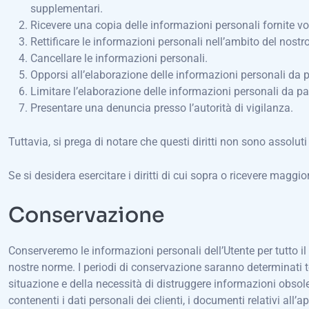
supplementari.
Ricevere una copia delle informazioni personali fornite v
Rettificare le informazioni personali nell’ambito del nostro
Cancellare le informazioni personali.
Opporsi all’elaborazione delle informazioni personali da 
Limitare l’elaborazione delle informazioni personali da pa
Presentare una denuncia presso l’autorità di vigilanza.
Tuttavia, si prega di notare che questi diritti non sono assoluti
Se si desidera esercitare i diritti di cui sopra o ricevere maggior
Conservazione
Conserveremo le informazioni personali dell’Utente per tutto il t
nostre norme. I periodi di conservazione saranno determinati te
situazione e della necessità di distruggere informazioni obsolet
contenenti i dati personali dei clienti, i documenti relativi all