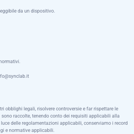
eggibile da un dispositivo.
 normativi.
info@synclab.it
 obblighi legali, risolvere controversie e far rispettare le
sono raccolte, tenendo conto dei requisiti applicabili alla
la luce delle regolamentazioni applicabili, conserviamo i record
ggi e normative applicabili.