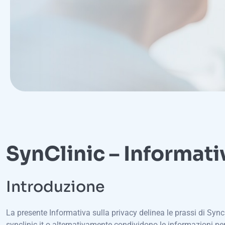
SynClinic – Informati
Introduzione
La presente Informativa sulla privacy delinea le prassi di Sync
synclinic.it o alternativamente condividono le informazioni pe