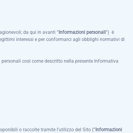
gionevoli; da qui in avanti “
Informazioni personali
“) è
legittimi interessi e per conformarci agli obblighi normativi di
oni personali così come descritto nella presente Informativa
.
onibili o raccolte tramite l’utilizzo del Sito (“
Informazioni