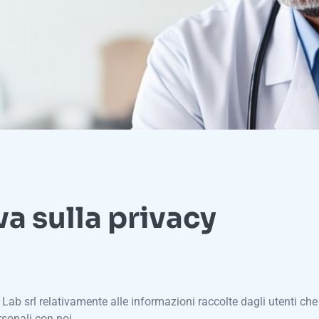
va sulla privacy
 Lab srl relativamente alle informazioni raccolte dagli utenti che
rsonali con noi.