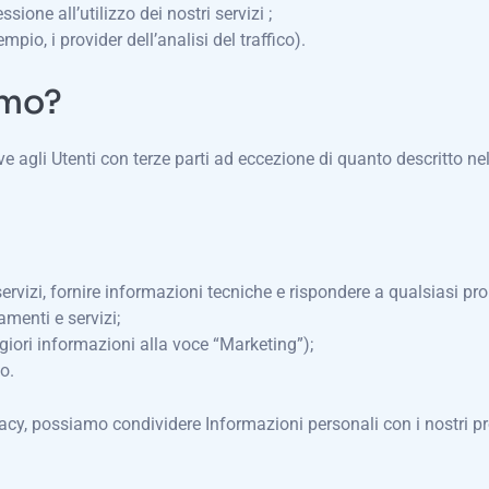
sione all’utilizzo dei nostri servizi ;
mpio, i provider dell’analisi del traffico).
amo?
agli Utenti con terze parti ad eccezione di quanto descritto nel
servizi, fornire informazioni tecniche e rispondere a qualsiasi pr
menti e servizi;
ggiori informazioni alla voce “Marketing”);
to.
ivacy, possiamo condividere Informazioni personali con i nostri pr