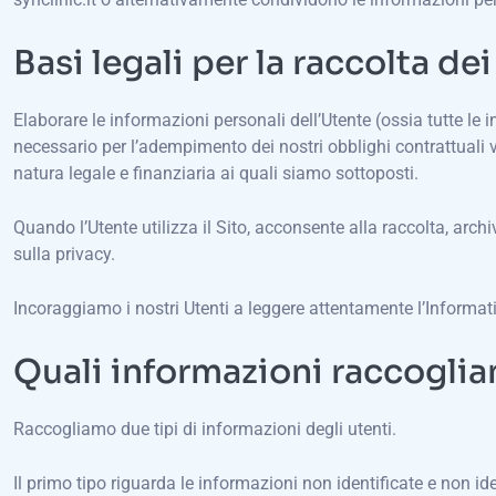
Basi legali per la raccolta de
Elaborare le informazioni personali dell’Utente (ossia tutte le 
necessario per l’adempimento dei nostri obblighi contrattuali ver
natura legale e finanziaria ai quali siamo sottoposti.
Quando l’Utente utilizza il Sito, acconsente alla raccolta, arch
sulla privacy.
Incoraggiamo i nostri Utenti a leggere attentamente l’Informati
Quali informazioni raccogli
Raccogliamo due tipi di informazioni degli utenti.
Il primo tipo riguarda le informazioni non identificate e non iden